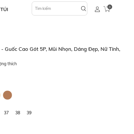
0
 TÚI
 Guốc Cao Gót 5P, Mũi Nhọn, Dáng Đẹp, Nữ Tính,
ợng thích
37
38
39