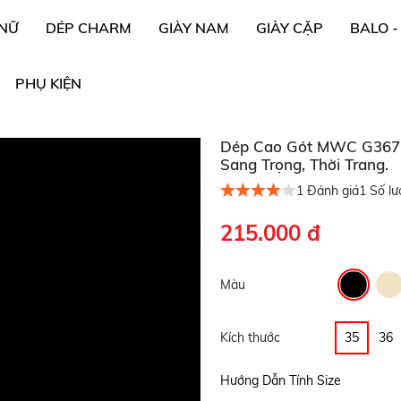
 NỮ
DÉP CHARM
GIÀY NAM
GIÀY CẶP
BALO -
PHỤ KIỆN
Dép Cao Gót MWC G367 -
Sang Trọng, Thời Trang.
1
Đánh giá
1
Số lư
215.000 đ
Màu
Kích thước
35
36
Hướng Dẫn Tính Size