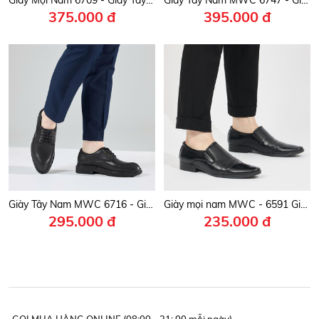
375.000 đ
395.000 đ
Giày Tây Nam MWC 6716 - Giày Oxford Mũi Bo Tròn Buộc Dây Thanh Lịch Với Các Đường May Tinh Tế, Lịch Lãm, sang Trọng.
Giày mọi nam MWC - 6591 Giày Tây Nam,Mọi Nam Đế Cao Mũi Nhọn Da Lì Thời Trang Thanh Lịch
295.000 đ
235.000 đ
GỌI MUA HÀNG ONLINE (08:00 - 21: 00 mỗi ngày)