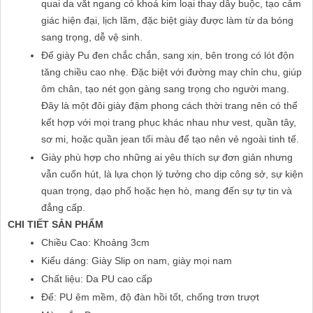
quai da vắt ngang có khoá kim loại thay dây buộc, tạo cảm
giác hiện đại, lịch lãm, đặc biệt giày được làm từ da bóng
sang trọng, dễ vệ sinh.
Đế giày Pu đen chắc chắn, sang xịn, bên trong có lót độn
tăng chiều cao nhẹ. Đặc biệt với đường may chỉn chu, giúp
ôm chân, tạo nét gọn gàng sang trọng cho người mang.
Đây là một đôi giày đậm phong cách thời trang nên có thể
kết hợp với mọi trang phục khác nhau như vest, quần tây,
sơ mi, hoặc quần jean tối màu để tạo nên vẻ ngoài tinh tế.
Giày phù hợp cho những ai yêu thích sự đơn giản nhưng
vẫn cuốn hút, là lựa chọn lý tưởng cho dịp công sở, sự kiện
quan trọng, dạo phố hoặc hẹn hò, mang đến sự tự tin và
đẳng cấp.
CHI TIẾT SẢN PHẨM
Chiều Cao: Khoảng 3cm
Kiểu dáng: Giày Slip on nam, giày mọi nam
Chất liệu: Da PU cao cấp
Đế: PU êm mềm, độ đàn hồi tốt, chống trơn trượt