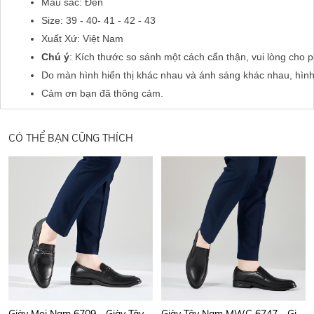
Màu sắc: Đen
Size: 39 - 40- 41 - 42 - 43
Xuất Xứ: Việt Nam
Chú ý
: Kích thước so sánh một cách cẩn thận, vui lòng cho 
Do màn hình hiển thị khác nhau và ánh sáng khác nhau, hìn
Cảm ơn bạn đã thông cảm.
CÓ THỂ BẠN CŨNG THÍCH
Giày Mọi Nam 6709 - Giày Tây Nam Thời Trang Phối Khóa Kim Loại Tinh Tế, Lịch Lãm, Nâng Tầm Qúy Ông.
Giày Tây Nam MWC 6747 - Giày Mọi Nam Cao Cấp, Giày Da Slip On Công Sở Lịch Lãm, Thời Trang, Chuẩn Men.