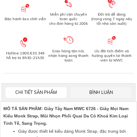
Miễn phí vận chuyển
Đổi trả dễ dàng
Bảo hành keo vĩnh viễn
toàn quốc
(trong vòng 7 ngày nếu
cho đơn hàng từ 200k
lỗi nhà sản xuất)
Giao hàng tận nơi,
Ưu đãi tích điểm và
Hotline 1900.633.349
nhận hàng xong thanh
hưởng quyền lợi thành
hỗ trợ từ 8h30-21h30
toán
viên từ MWC
CHI TIẾT SẢN PHẨM
BÌNH LUẬN
MÔ TẢ SẢN PHẨM: Giày Tây Nam MWC 6726 - Giày Mọi Nam
Kiểu Monk Strap, Mũi Nhọn Phối Quai Da Có Khoá Kim Loại
Tinh Tế, Sang Trọng.
Giày được thiết kế kiểu dáng Monk Strap, đặc trưng bởi