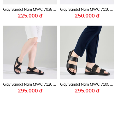
Giày Sandal Nam MWC 7038 - Sandal Nam Quai Ngang Chéo Phối Lót Dán Thời Trang, Kiểu Dáng Streetwear Với Đế Cao 3cm Êm Mềm, Trẻ Trung, Năng Động.
Giày Sandal Nam MWC 7110 - Sandal Nam Quai Chéo Thể Thao Siêu Bền Đẹp, Vải Dù Dệt Bền Chắc, Thanh Lịch, Thời Trang.
225.000 đ
250.000 đ
Giày Sandal Nam MWC 7120 - Sandal Nam Quai Chéo Phối Lót Dán Thanh Lịch Đi Học, Đi Làm, Êm Nhẹ, Bền Đẹp.
Giày Sandal Nam MWC 7105 - Sandal Nam Da PU Cao Cấp, Quai Ngang Mềm Dẻo, Đế Êm, Thời Trang Và Bền Bỉ.
295.000 đ
295.000 đ