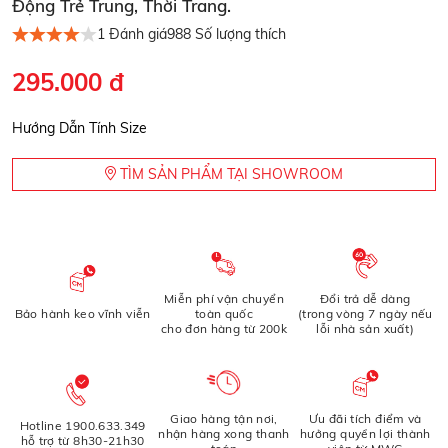
Động Trẻ Trung, Thời Trang.
1
Đánh giá
988
Số lượng thích
295.000 đ
Hướng Dẫn Tính Size
TÌM SẢN PHẨM TẠI SHOWROOM
Miễn phí vận chuyển
Đổi trả dễ dàng
Bảo hành keo vĩnh viễn
toàn quốc
(trong vòng 7 ngày nếu
cho đơn hàng từ 200k
lỗi nhà sản xuất)
Giao hàng tận nơi,
Ưu đãi tích điểm và
Hotline 1900.633.349
nhận hàng xong thanh
hưởng quyền lợi thành
hỗ trợ từ 8h30-21h30