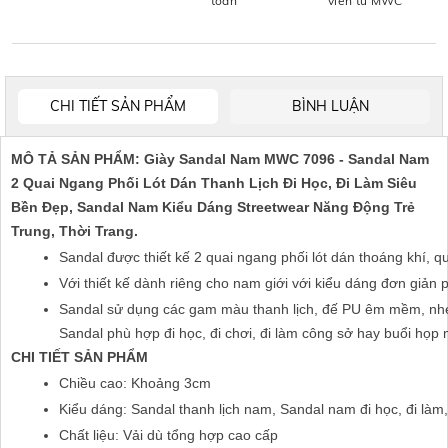
toán
viên từ MWC
CHI TIẾT SẢN PHẨM
BÌNH LUẬN
MÔ TẢ SẢN PHẨM: Giày Sandal Nam MWC 7096 - Sandal Nam
2 Quai Ngang Phối Lót Dán Thanh Lịch Đi Học, Đi Làm Siêu
Bền Đẹp, Sandal Nam Kiểu Dáng Streetwear Năng Động Trẻ
Trung, Thời Trang.
Sandal được thiết kế 2 quai ngang phối lót dán thoáng khí, q
Với thiết kế dành riêng cho nam giới với kiểu dáng đơn giản p
Sandal sử dụng các gam màu thanh lịch, đế PU êm mềm, nhẹ th
Sandal phù hợp đi học, đi chơi, đi làm công sở hay buổi họp 
CHI TIẾT SẢN PHẨM
Chiều cao: Khoảng 3cm
Kiểu dáng: Sandal thanh lịch nam, Sandal nam đi học, đi làm,
Chất liệu: Vải dù tổng hợp cao cấp