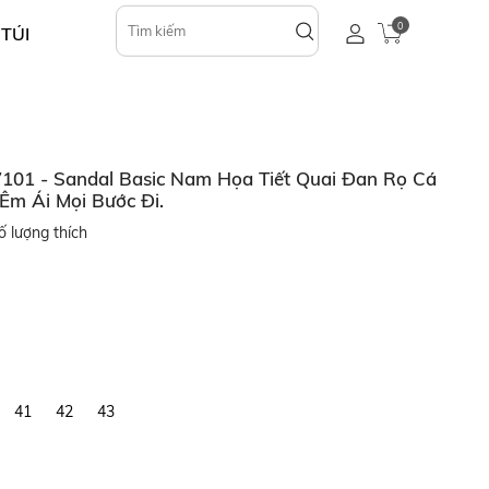
0
 TÚI
01 - Sandal Basic Nam Họa Tiết Quai Đan Rọ Cá
Êm Ái Mọi Bước Đi.
 lượng thích
41
42
43