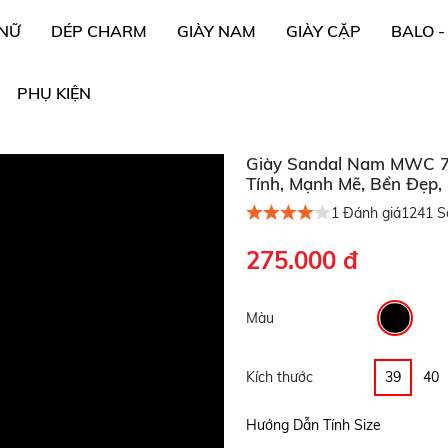
 NỮ
DÉP CHARM
GIÀY NAM
GIÀY CẶP
BALO -
PHỤ KIỆN
Giày Sandal Nam MWC 71
Tính, Mạnh Mẽ, Bền Đẹp, 
1
Đánh giá
1241
Số
275.000 đ
Màu
Kích thước
39
40
Hướng Dẫn Tính Size