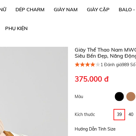
 NỮ
DÉP CHARM
GIÀY NAM
GIÀY CẶP
BALO -
PHỤ KIỆN
Giày Thể Thao Nam MWC 5
Siêu Bền Đẹp, Năng Động 
1
Đánh giá
989
Số 
375.000 đ
Màu
Kích thước
39
40
Hướng Dẫn Tính Size