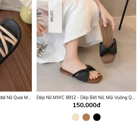
Giày Sandal Nữ MWC E227 - Sandal Nữ Quai Mảnh Chéo Thanh Lịch, Đi Học, Đi Chơi, Bền Đẹp, Thời Trang.
Dép Nữ MWC 8912 - Dép Bệt Nữ, Mũi Vuông Quai Nơ Bản Chấm Bi Mềm Mại, Êm Ái, Nữ Tính, Thời Trang.
150,000đ