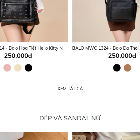
BALO MWC 1314 - Balo Họa Tiết Hello Kitty Nữ Tính, Phong Cách Hàn, Nhật Cho Học sinh, Sinh Viên Dễ Thương, Năng Động.
250,000đ
250,000đ
XEM TẤT CẢ
DÉP VÀ SANDAL NỮ