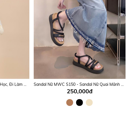
BALO MWC 1285 - Balo Caro Đi Học, Đi Làm Đậm Chất Streetwear Cá Tính, Chất Ngầu Mỗi Bước Chân.
Sandal Nữ MWC S150 - Sandal Nữ Quai Mảnh Phối Khoá Chữ Kim Loại Sáng Đẹp, Thanh Lịch, Thời Trang.
250,000đ