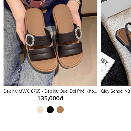
Dép Nữ MWC 8765 - Dép Nữ Quai Đôi Phối Khóa Đá Ánh Bạc Lấp Lánh Sang Trọng, Thời Trang, Êm Nhẹ, Bền Đẹp.
135,000đ