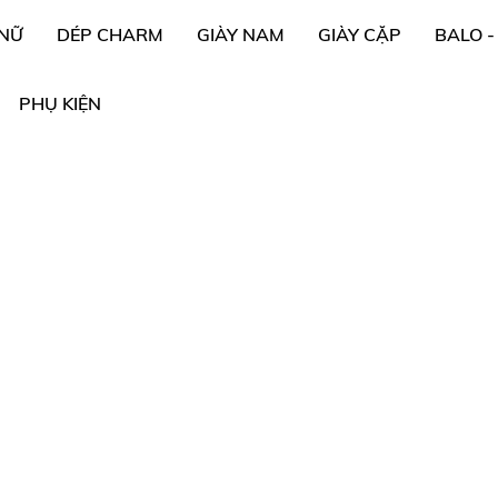
 NỮ
DÉP CHARM
GIÀY NAM
GIÀY CẶP
BALO -
PHỤ KIỆN