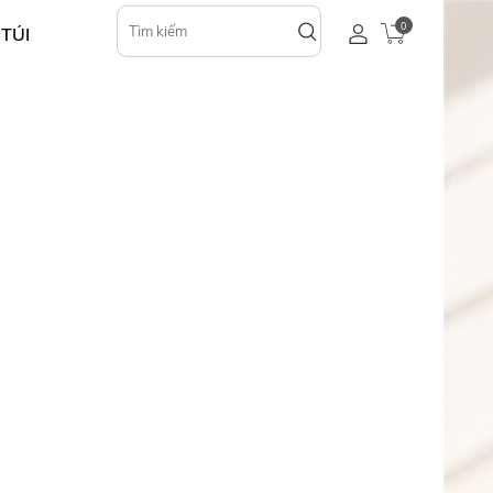
0
 TÚI