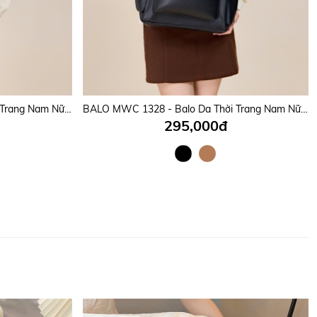
BALO MWC 1324 - Balo Da Thời Trang Nam Nữ Mang Thương Hiệu Việt Của Nhà MWC Bền Đẹp, Tiện Dụng.
BALO MWC 1328 - Balo Da Thời Trang Nam Nữ Mang Thương Hiệu Việt Của Nhà MWC Bền Đẹp, Tiện Dụng.
295,000đ