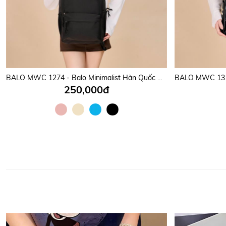
BALO MWC 1274 - Balo Minimalist Hàn Quốc Cực Xinh, Gọn Gàng, Thời Trang, Đeo Vào Là Mê.
250,000đ