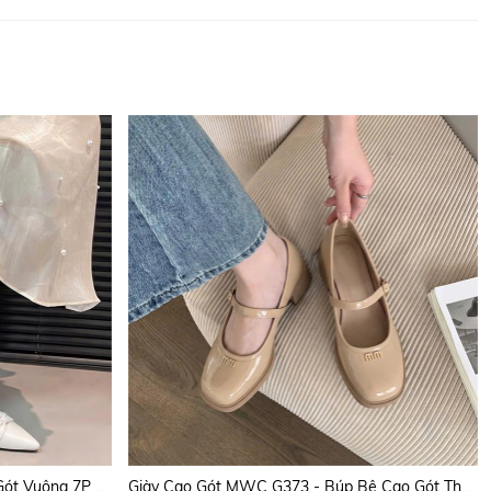
Giày Cao Gót MWC G347 - Giày Gót Vuông 7P Dáng Basic, Mũi Nhọn Phối Quai Nơ Tiểu Thư, Nữ Tính, Sang Trọng.
Giày Cao Gót MWC G373 - Búp Bê Cao Gót Thanh Lịch, Quai Ngang Mảnh Phối Khoá Chữ Kim Loại Sang, Xịn, Mịn.