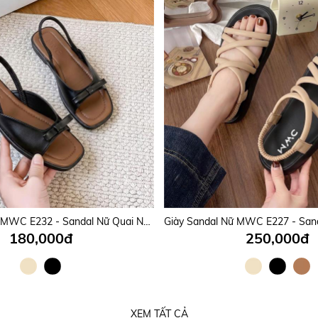
Giày Sandal Nữ MWC E232 - Sandal Nữ Quai Ngang Phối Nơ Siêu Xinh, Đi Học, Đi Chơi Êm Nhẹ, Bền Đẹp.
180,000đ
250,000đ
XEM TẤT CẢ