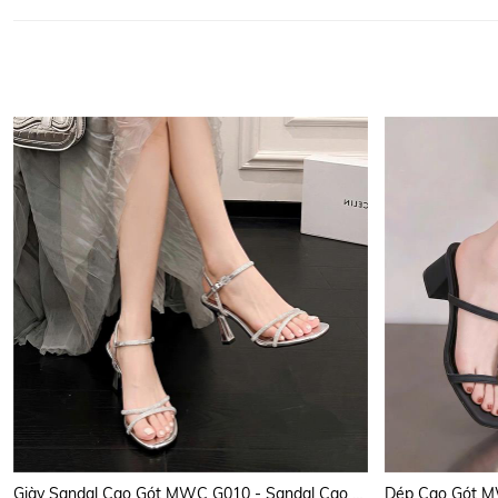
Giày Sandal Cao Gót MWC G010 - Sandal Cao Gót Thiết Kế Hở Hậu Kết Hợp Quai Cài Cổ Chân Siêu Hot, Quai Mảnh Đính Đá Sang Trọng Cao 11cm Tôn Dáng Đẹp Mê Hồn Thời Trang.