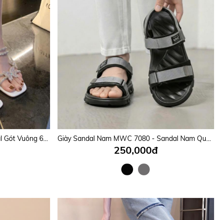
Giày Cao Gót MWC 4445 - Sandal Gót Vuông 6cm, Quai Mảnh Đính Đá Gắn Nơ Bướm Xinh Lung Linh, Nữ Tính, Thời Trang.
Giày Sandal Nam MWC 7080 - Sandal Nam Quai Ngang Phối Dán Cài Thanh Lịch, Êm Nhẹ, Nam Tính, Bền Đẹp.
250,000đ