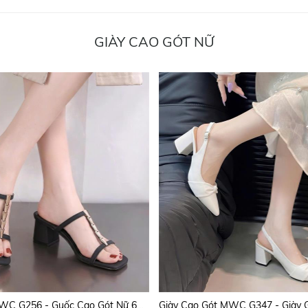
GIÀY CAO GÓT NỮ
Dép Cao Gót MWC G256 - Guốc Cao Gót Nữ 6P Mũi Vuông, Quai Mảnh Phối Dãy Kim Loại Màu Vàng sang Chảnh, Thời Trang.