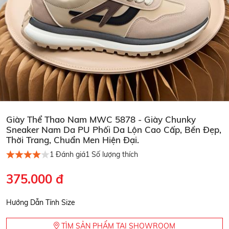
Giày Thể Thao Nam MWC 5878 - Giày Chunky
Sneaker Nam Da PU Phối Da Lộn Cao Cấp, Bền Đẹp,
Thời Trang, Chuẩn Men Hiện Đại.
1
Đánh giá
1
Số lượng thích
375.000 đ
Hướng Dẫn Tính Size
TÌM SẢN PHẨM TẠI SHOWROOM