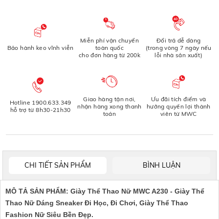
Miễn phí vận chuyển
Đổi trả dễ dàng
Bảo hành keo vĩnh viễn
toàn quốc
(trong vòng 7 ngày nếu
cho đơn hàng từ 200k
lỗi nhà sản xuất)
Giao hàng tận nơi,
Ưu đãi tích điểm và
Hotline 1900.633.349
nhận hàng xong thanh
hưởng quyền lợi thành
hỗ trợ từ 8h30-21h30
toán
viên từ MWC
CHI TIẾT SẢN PHẨM
BÌNH LUẬN
MÔ TẢ SẢN PHẨM: Giày Thể Thao Nữ MWC A230 - Giày Thể
Thao Nữ Dáng Sneaker Đi Học, Đi Chơi, Giày Thể Thao
Fashion Nữ Siêu Bền Đẹp.