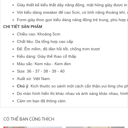
Giày thiết kế kiểu thắt dây năng động, mặt hông giày được in
Với kiểu dáng sneaker đế cao 5cm, có tính năng thoáng khí, d
Form giày thon gọn kiểu dáng năng động trẻ trung, phù hợp đi
CHI TIẾT SẢN PHẨM
Chiều cao: Khoảng 5cm
Chất liệu: Da tổng hợp cao cấp
Đế: Êm mềm, độ đàn hồi tốt, chống trơn trượt
Kiểu dáng: Giày thể thao cổ thấp
Màu sắc: Kem nâu - Kem đen
Size: 36 - 37 - 38 - 39 - 40
Xuất xứ: Việt Nam.
Chú ý
: Kích thước so sánh một cách cẩn thận,vui lòng cho p
Do màn hình hiển thị khác nhau và ánh sáng khác nhau, hìn
Cảm ơn bạn đã thông cảm.
CÓ THỂ BẠN CŨNG THÍCH