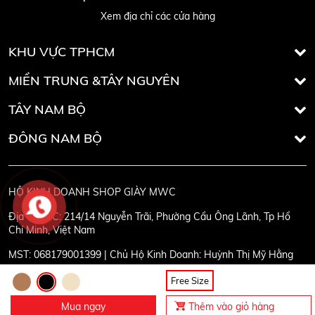
Xem địa chỉ các cửa hàng
KHU VỰC TPHCM
MIỀN TRUNG &TÂY NGUYÊN
TÂY NAM BỘ
ĐÔNG NAM BỘ
HỘ KINH DOANH SHOP GIÀY MWC
Địa chỉ:
ĐC: 214/14 Nguyễn Trãi, Phường Cầu Ông Lãnh, Tp Hồ
Chí Minh, Việt Nam
MST:
068179001399 | Chủ Hộ Kinh Doanh: Huỳnh Thị Mỹ Hằng
Free Size
Mua ngay
Thêm vào giỏ hàng