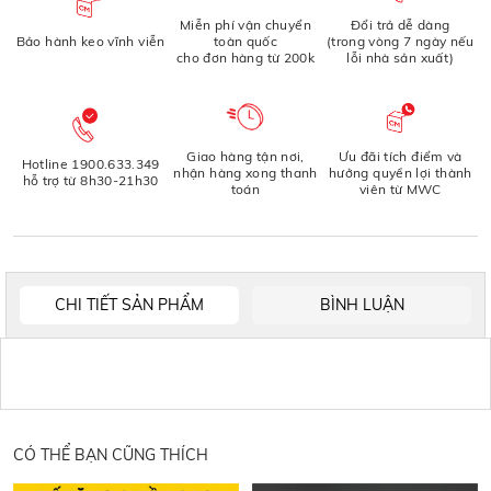
Miễn phí vận chuyển
Đổi trả dễ dàng
Bảo hành keo vĩnh viễn
toàn quốc
(trong vòng 7 ngày nếu
cho đơn hàng từ 200k
lỗi nhà sản xuất)
Giao hàng tận nơi,
Ưu đãi tích điểm và
Hotline 1900.633.349
nhận hàng xong thanh
hưởng quyền lợi thành
hỗ trợ từ 8h30-21h30
toán
viên từ MWC
CHI TIẾT SẢN PHẨM
BÌNH LUẬN
CÓ THỂ BẠN CŨNG THÍCH