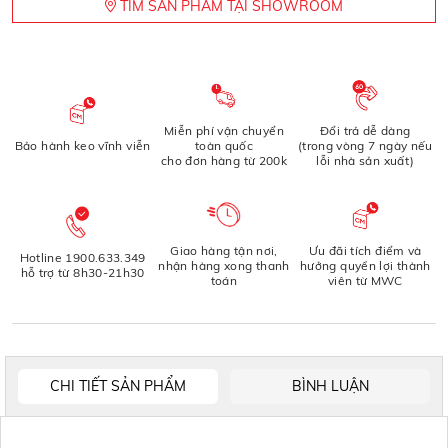
TÌM SẢN PHẨM TẠI SHOWROOM
Miễn phí vận chuyển
Đổi trả dễ dàng
Bảo hành keo vĩnh viễn
toàn quốc
(trong vòng 7 ngày nếu
cho đơn hàng từ 200k
lỗi nhà sản xuất)
Giao hàng tận nơi,
Ưu đãi tích điểm và
Hotline 1900.633.349
nhận hàng xong thanh
hưởng quyền lợi thành
hỗ trợ từ 8h30-21h30
toán
viên từ MWC
CHI TIẾT SẢN PHẨM
BÌNH LUẬN