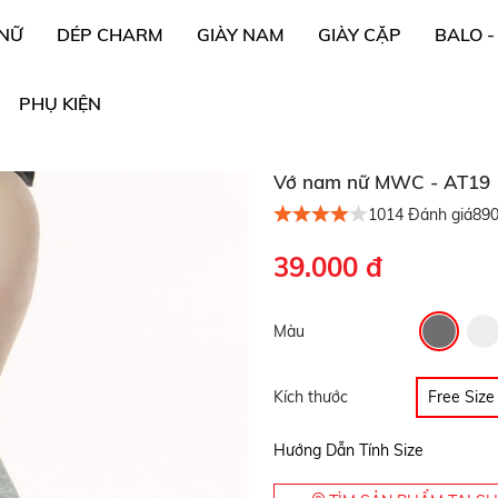
 NỮ
DÉP CHARM
GIÀY NAM
GIÀY CẶP
BALO -
PHỤ KIỆN
Vớ nam nữ MWC - AT19
1014
Đánh giá
89
39.000 đ
Màu
Kích thước
Free Size
Hướng Dẫn Tính Size