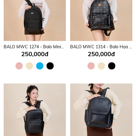
BALO MWC 1274 - Balo Minimalist Hàn Quốc Cực Xinh, Gọn Gàng, Thời Trang, Đeo Vào Là Mê.
BALO MWC 1314 - Balo Họa Tiết Hello Kitty Nữ Tính, Phong Cách Hàn, Nhật Cho Học sinh, Sinh Viên Dễ Thương, Năng Động.
250,000đ
250,000đ