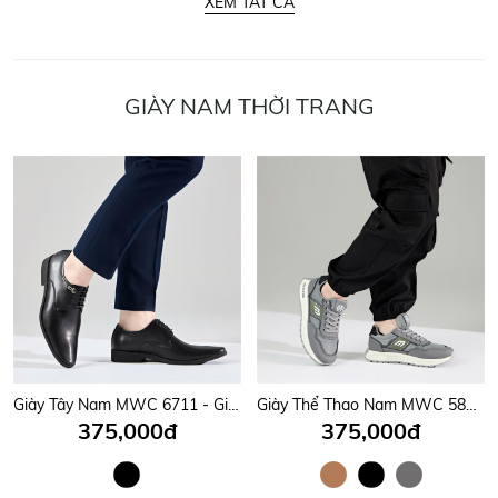
XEM TẤT CẢ
GIÀY NAM THỜI TRANG
Giày Tây Nam MWC 6711 - Giày Tây Nam Buộc Dây Giả Thanh Lịch Có Họa Tiết Khóa Ấn Tượng, Sang Trọng, Thời Trang.
Giày Thể Thao Nam MWC 5828 - Giày Sneaker Nam Đi Học, Đi Chơi, Leo Núi, Chạy Bộ Siêu Bền Đẹp Trẻ Trung, Năng Động.
375,000đ
375,000đ