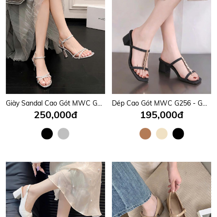
Giày Sandal Cao Gót MWC G010 - Sandal Cao Gót Thiết Kế Hở Hậu Kết Hợp Quai Cài Cổ Chân Siêu Hot, Quai Mảnh Đính Đá Sang Trọng Cao 11cm Tôn Dáng Đẹp Mê Hồn Thời Trang.
Dép Cao Gót MWC G256 - Guốc Cao Gót Nữ 6P Mũi Vuông, Quai Mảnh Phối Dãy Kim Loại Màu Vàng sang Chảnh, Thời Trang.
250,000đ
195,000đ