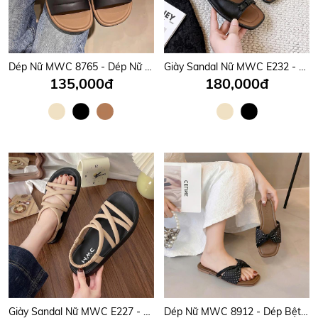
Dép Nữ MWC 8765 - Dép Nữ Quai Đôi Phối Khóa Đá Ánh Bạc Lấp Lánh Sang Trọng, Thời Trang, Êm Nhẹ, Bền Đẹp.
Giày Sandal Nữ MWC E232 - Sandal Nữ Quai Ngang Phối Nơ Siêu Xinh, Đi Học, Đi Chơi Êm Nhẹ, Bền Đẹp.
135,000đ
180,000đ
Giày Sandal Nữ MWC E227 - Sandal Nữ Quai Mảnh Chéo Thanh Lịch, Đi Học, Đi Chơi, Bền Đẹp, Thời Trang.
Dép Nữ MWC 8912 - Dép Bệt Nữ, Mũi Vuông Quai Nơ Bản Chấm Bi Mềm Mại, Êm Ái, Nữ Tính, Thời Trang.