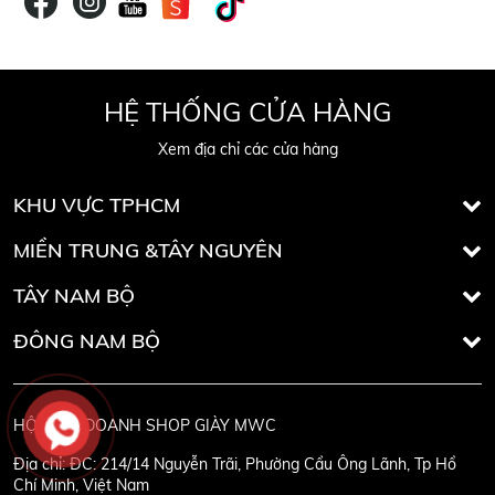
HỆ THỐNG CỬA HÀNG
Xem địa chỉ các cửa hàng
KHU VỰC TPHCM
MIỀN TRUNG &TÂY NGUYÊN
TÂY NAM BỘ
ĐÔNG NAM BỘ
HỘ KINH DOANH SHOP GIÀY MWC
Địa chỉ:
ĐC: 214/14 Nguyễn Trãi, Phường Cầu Ông Lãnh, Tp Hồ
Chí Minh, Việt Nam