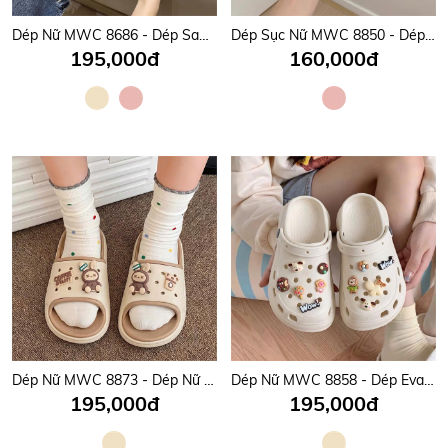
Dép Nữ MWC 8686 - Dép Sandal Nữ Gắn Charm Thú Cưng, Hoạt Hình Sinh Động, Cute, Êm Nhẹ, Bền Đẹp.
Dép Sục Nữ MWC 8850 - Dép Sục Eva Lưới Charm Gấu, Cà Phê, Hồng Pastel Ngọt Ngào, Siêu Hot.
195,000đ
160,000đ
Dép Nữ MWC 8873 - Dép Nữ Quai Ngang Bản To Đính Charm Gấu, Coffe Êm Chân, Dễ Thương, Năng Động.
Dép Nữ MWC 8858 - Dép Eva Nữ Gắn Charm Chữ Nổi, Hoa, Thú Cưng Dễ Thương, Đi Học, Đi Chơi Cực Xinh.
195,000đ
195,000đ