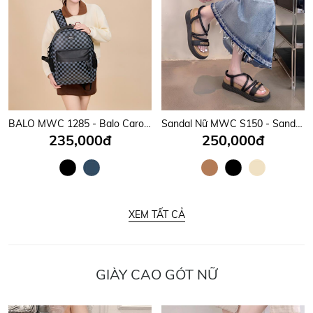
BALO MWC 1285 - Balo Caro Đi Học, Đi Làm Đậm Chất Streetwear Cá Tính, Chất Ngầu Mỗi Bước Chân.
Sandal Nữ MWC S150 - Sandal Nữ Quai Mảnh Phối Khoá Chữ Kim Loại Sáng Đẹp, Thanh Lịch, Thời Trang.
235,000đ
250,000đ
XEM TẤT CẢ
GIÀY CAO GÓT NỮ