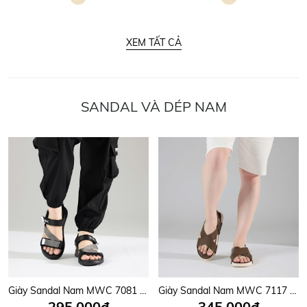
XEM TẤT CẢ
SANDAL VÀ DÉP NAM
Giày Sandal Nam MWC 7081 - Sandal Nam Quai Ngang Chéo Phối Lót Dán Thời Trang, Sandal Nam Công Sở Năng Động, Trẻ Trung.
Giày Sandal Nam MWC 7117 - Sandal Nam Hai Quai Chéo Êm Nhẹ, Thanh Lịch, Trẻ Trung, Năng Động, Thời Trang.
295,000đ
345,000đ