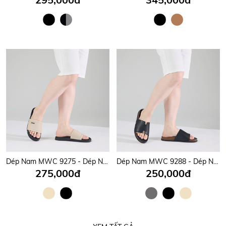
Dép Nam MWC 9275 - Dép Nam Quai Ngang Bản To Gắn Khóa Kim Loại Sang Trọng, Đẳng Cấp, Thời Trang.
Dép Nam MWC 9288 - Dép Nam Quai Ngang Bản To Thanh Lịch, Nam Tính, Thời Trang.
275,000đ
250,000đ