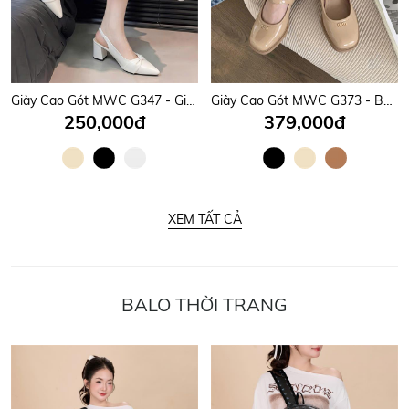
Giày Cao Gót MWC G347 - Giày Gót Vuông 7P Dáng Basic, Mũi Nhọn Phối Quai Nơ Tiểu Thư, Nữ Tính, Sang Trọng.
Giày Cao Gót MWC G373 - Búp Bê Cao Gót Thanh Lịch, Quai Ngang Mảnh Phối Khoá Chữ Kim Loại Sang, Xịn, Mịn.
250,000đ
379,000đ
XEM TẤT CẢ
BALO THỜI TRANG