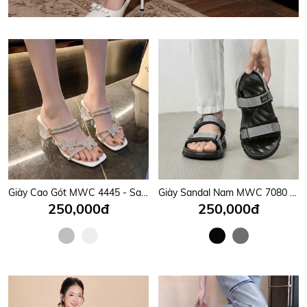
Giày Cao Gót MWC 4445 - Sandal Gót Vuông 6cm, Quai Mảnh Đính Đá Gắn Nơ Bướm Xinh Lung Linh, Nữ Tính, Thời Trang.
Giày Sandal Nam MWC 7080 - Sandal Nam Quai Ngang Phối Dán Cài Thanh Lịch, Êm Nhẹ, Nam Tính, Bền Đẹp.
250,000đ
250,000đ