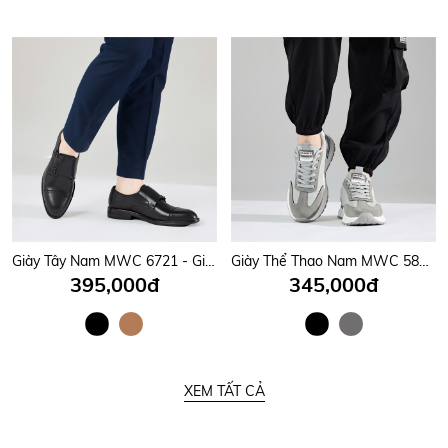
Giày Tây Nam MWC 6721 - Giày Tây Nam Kiểu Monk Strap, Mũi Nhọn Phối Hai Quai Da Có Khoá Kim Loại Tinh Tế, Sang Trọng.
Giày Thể Thao Nam MWC 5860 - Giày Thể Thao Sneaker Nam Cổ Thấp, Mũi Tròn Bo Gọn Năng Động, Trẻ Trung, Thời Trang.
395,000đ
345,000đ
XEM TẤT CẢ