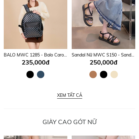
BALO MWC 1285 - Balo Caro Đi Học, Đi Làm Đậm Chất Streetwear Cá Tính, Chất Ngầu Mỗi Bước Chân.
Sandal Nữ MWC S150 - Sandal Nữ Quai Mảnh Phối Khoá Chữ Kim Loại Sáng Đẹp, Thanh Lịch, Thời Trang.
235,000đ
250,000đ
XEM TẤT CẢ
GIÀY CAO GÓT NỮ