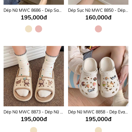
Dép Nữ MWC 8686 - Dép Sandal Nữ Gắn Charm Thú Cưng, Hoạt Hình Sinh Động, Cute, Êm Nhẹ, Bền Đẹp.
Dép Sục Nữ MWC 8850 - Dép Sục Eva Lưới Charm Gấu, Cà Phê, Hồng Pastel Ngọt Ngào, Siêu Hot.
195,000đ
160,000đ
Dép Nữ MWC 8873 - Dép Nữ Quai Ngang Bản To Đính Charm Gấu, Coffe Êm Chân, Dễ Thương, Năng Động.
Dép Nữ MWC 8858 - Dép Eva Nữ Gắn Charm Chữ Nổi, Hoa, Thú Cưng Dễ Thương, Đi Học, Đi Chơi Cực Xinh.
195,000đ
195,000đ