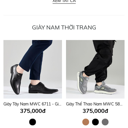
XEM TẤT CẢ
GIÀY NAM THỜI TRANG
Giày Tây Nam MWC 6711 - Giày Tây Nam Buộc Dây Giả Thanh Lịch Có Họa Tiết Khóa Ấn Tượng, Sang Trọng, Thời Trang.
Giày Thể Thao Nam MWC 5828 - Giày Sneaker Nam Đi Học, Đi Chơi, Leo Núi, Chạy Bộ Siêu Bền Đẹp Trẻ Trung, Năng Động.
375,000đ
375,000đ