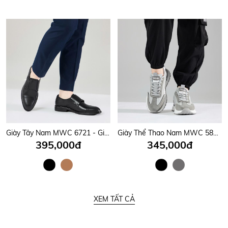
Giày Tây Nam MWC 6721 - Giày Tây Nam Kiểu Monk Strap, Mũi Nhọn Phối Hai Quai Da Có Khoá Kim Loại Tinh Tế, Sang Trọng.
Giày Thể Thao Nam MWC 5860 - Giày Thể Thao Sneaker Nam Cổ Thấp, Mũi Tròn Bo Gọn Năng Động, Trẻ Trung, Thời Trang.
395,000đ
345,000đ
XEM TẤT CẢ