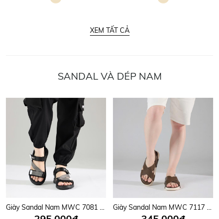
XEM TẤT CẢ
SANDAL VÀ DÉP NAM
Giày Sandal Nam MWC 7081 - Sandal Nam Quai Ngang Chéo Phối Lót Dán Thời Trang, Sandal Nam Công Sở Năng Động, Trẻ Trung.
Giày Sandal Nam MWC 7117 - Sandal Nam Hai Quai Chéo Êm Nhẹ, Thanh Lịch, Trẻ Trung, Năng Động, Thời Trang.
295,000đ
345,000đ