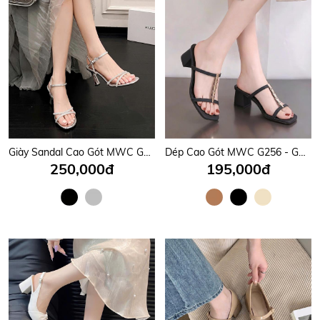
Giày Sandal Cao Gót MWC G010 - Sandal Cao Gót Thiết Kế Hở Hậu Kết Hợp Quai Cài Cổ Chân Siêu Hot, Quai Mảnh Đính Đá Sang Trọng Cao 11cm Tôn Dáng Đẹp Mê Hồn Thời Trang.
Dép Cao Gót MWC G256 - Guốc Cao Gót Nữ 6P Mũi Vuông, Quai Mảnh Phối Dãy Kim Loại Màu Vàng sang Chảnh, Thời Trang.
250,000đ
195,000đ