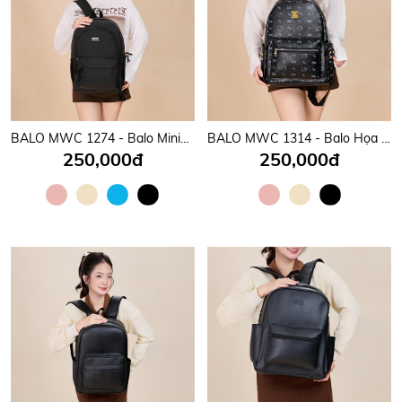
BALO MWC 1274 - Balo Minimalist Hàn Quốc Cực Xinh, Gọn Gàng, Thời Trang, Đeo Vào Là Mê.
BALO MWC 1314 - Balo Họa Tiết Hello Kitty Nữ Tính, Phong Cách Hàn, Nhật Cho Học sinh, Sinh Viên Dễ Thương, Năng Động.
250,000đ
250,000đ