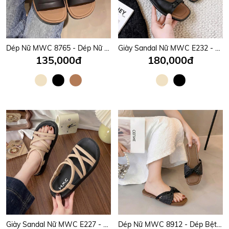
Dép Nữ MWC 8765 - Dép Nữ Quai Đôi Phối Khóa Đá Ánh Bạc Lấp Lánh Sang Trọng, Thời Trang, Êm Nhẹ, Bền Đẹp.
Giày Sandal Nữ MWC E232 - Sandal Nữ Quai Ngang Phối Nơ Siêu Xinh, Đi Học, Đi Chơi Êm Nhẹ, Bền Đẹp.
135,000đ
180,000đ
Giày Sandal Nữ MWC E227 - Sandal Nữ Quai Mảnh Chéo Thanh Lịch, Đi Học, Đi Chơi, Bền Đẹp, Thời Trang.
Dép Nữ MWC 8912 - Dép Bệt Nữ, Mũi Vuông Quai Nơ Bản Chấm Bi Mềm Mại, Êm Ái, Nữ Tính, Thời Trang.