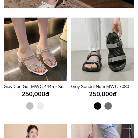
Giày Cao Gót MWC 4445 - Sandal Gót Vuông 6cm, Quai Mảnh Đính Đá Gắn Nơ Bướm Xinh Lung Linh, Nữ Tính, Thời Trang.
Giày Sandal Nam MWC 7080 - Sandal Nam Quai Ngang Phối Dán Cài Thanh Lịch, Êm Nhẹ, Nam Tính, Bền Đẹp.
250,000đ
250,000đ