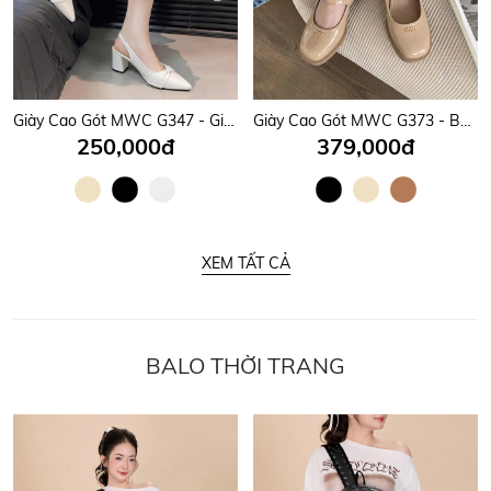
Giày Cao Gót MWC G347 - Giày Gót Vuông 7P Dáng Basic, Mũi Nhọn Phối Quai Nơ Tiểu Thư, Nữ Tính, Sang Trọng.
Giày Cao Gót MWC G373 - Búp Bê Cao Gót Thanh Lịch, Quai Ngang Mảnh Phối Khoá Chữ Kim Loại Sang, Xịn, Mịn.
250,000đ
379,000đ
XEM TẤT CẢ
BALO THỜI TRANG