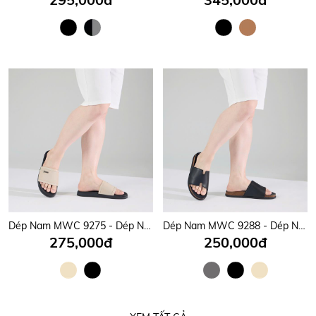
Dép Nam MWC 9275 - Dép Nam Quai Ngang Bản To Gắn Khóa Kim Loại Sang Trọng, Đẳng Cấp, Thời Trang.
Dép Nam MWC 9288 - Dép Nam Quai Ngang Bản To Thanh Lịch, Nam Tính, Thời Trang.
275,000đ
250,000đ