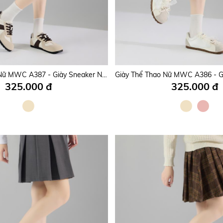
Giày Thể Thao Nữ MWC A396 - Giày Sneaker Nữ, Vải Lưới Thoáng Khí, Êm Nhẹ, Năng Động, Trẻ Trung.
265.000 đ
375.000 đ
Giày Thể Thao Nữ MWC A387 - Giày Sneaker Nữ Cổ Thấp, Da PU Mịn Phối Da Lộn, Nhẹ Nhàng, Nữ Tính, Thời Trang.
325.000 đ
325.000 đ