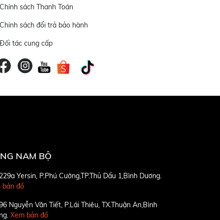
Chính sách Thanh Toán
Chính sách đổi trả bảo hành
Đối tác cung cấp
NG NAM BỘ
229a Yersin, P.Phú Cường,TP.Thủ Dầu 1,Bình Dương.
 bản đồ
96 Nguyễn Văn Tiết, P.Lái Thiêu, TX.Thuận An,Bình
ng.
Xem bản đồ