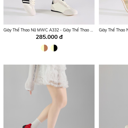
Giày Thể Thao Nữ MWC A332 - Giày Thể Thao Nữ Cổ Thấp, Đi Học, Đi Chơi, Xuống Phố Nhẹ Nhàng, Năng Động, Thời Trang.
285.000 đ