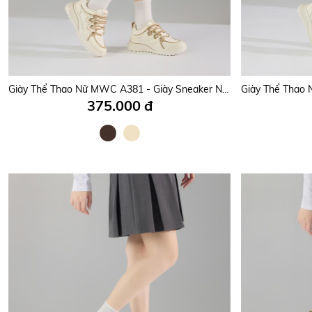
Giày Thể Thao Nữ MWC A381 - Giày Sneaker Nữ Cổ Thấp Da PU Êm Nhẹ, Đi Học, Đi Làm, Chạy Bộ Bền Đẹp, Thời Trang.
375.000 đ