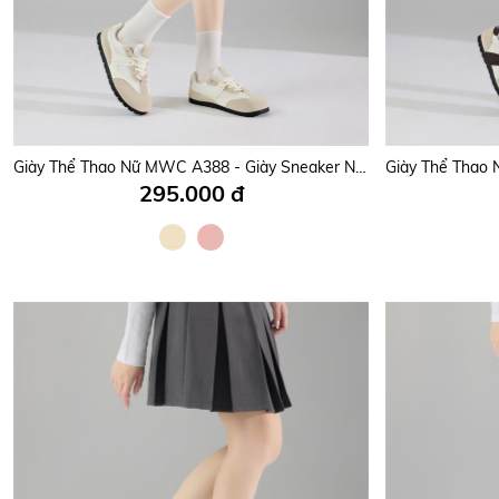
Giày Thể Thao Nữ MWC A388 - Giày Sneaker Nữ Da Phối Lưới Thoáng Khí, Đi Học, Đi Chơi, Chạy Bộ, Năng Động, Trẻ Trung.
295.000 đ