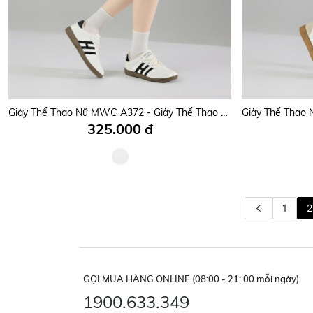
Giày Thể Thao Nữ MWC A372 - Giày Thể Thao Nữ Họa Tiết Chữ Nổi, Hoa Văn Tinh Tế Đi Học, Đi Chơi, Dạo Phố Trẻ Trung, Năng Động.
325.000 đ
1
2
GỌI MUA HÀNG ONLINE (08:00 - 21: 00 mỗi ngày)
1900.633.349