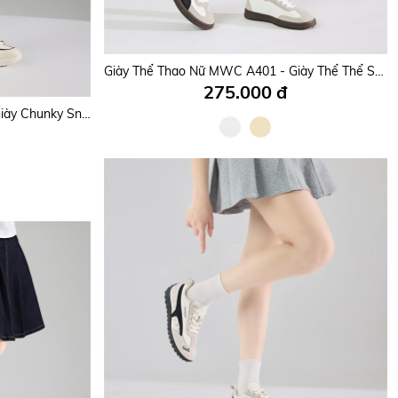
Giày Thể Thao Nữ MWC A391 - Giày Thể Thể Sneaker Nữ Nhẹ Êm, Thanh Lịch, Phối Đồ Siêu Xinh.
Giày Thể Thao Nữ MWC A401 - Giày Thể Thể Sneaker Nữ Nhẹ Êm, Thanh Lịch, Phối Đồ Siêu Xinh.
275.000 đ
Giày Thể Thao Nữ MWC A379 - Giày Chunky Sneakers Nữ Da PU Êm Mềm, Hoạ Tiết Chữ Độc Đáo, Năng Động, Trẻ Trung.