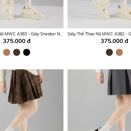
Giày Sandal Nữ MWC E224 - Sandal Nữ Quai Mảnh Chéo Êm Nhẹ, Thanh Lịch, Phong Cách Thời Trang Hàn.
325.000 đ
345.000 đ
Giày Thể Thao Nữ MWC A383 - Giày Sneaker Nữ Đi Học, Đi Chơi, Leo Núi, Chạy Bộ Siêu Bền Đẹp Trẻ Trung, Năng Động, Thời trang.
375.000 đ
375.000 đ