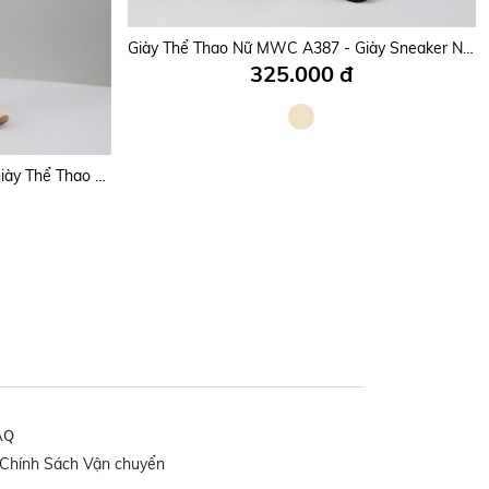
Giày Thể Thao Nữ MWC A381 - Giày Sneaker Nữ Cổ Thấp Da PU Êm Nhẹ, Đi Học, Đi Làm, Chạy Bộ Bền Đẹp, Thời Trang.
Giày Thể Thao Nữ MWC A387 - Giày Sneaker Nữ Cổ Thấp, Da PU Mịn Phối Da Lộn, Nhẹ Nhàng, Nữ Tính, Thời Trang.
325.000 đ
Giày Thể Thao Nữ MWC A374 - Giày Thể Thao Nữ Họa Tiết Uốn Lượn Cá Tính Đi Học, Đi Chơi, Dạo Phố Trẻ Trung, Năng Động.
AQ
Chính Sách Vận chuyển