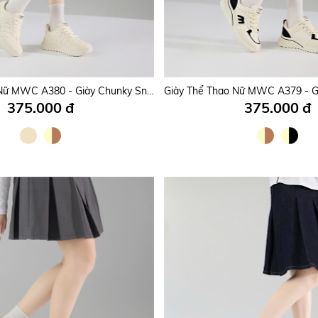
Giày Thể Thao Nữ MWC A401 - Giày Thể Thể Sneaker Nữ Nhẹ Êm, Thanh Lịch, Phối Đồ Siêu Xinh.
275.000 đ
295.000 đ
Giày Thể Thao Nữ MWC A380 - Giày Chunky Sneakers Nữ Da PU Êm Mềm, Hoạ Tiết Chữ Độc Đáo, Năng Động, Trẻ Trung.
375.000 đ
375.000 đ