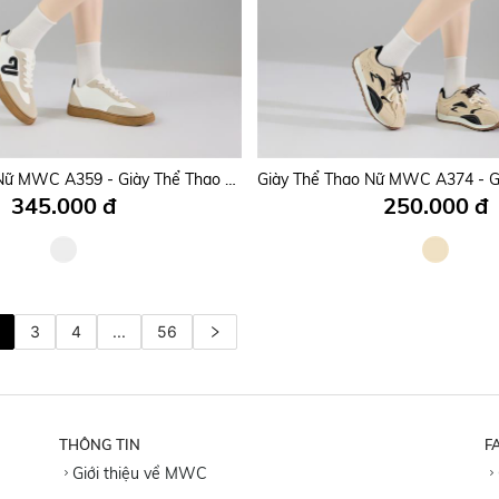
Giày Thể Thao Nữ MWC A387 - Giày Sneaker Nữ Cổ Thấp, Da PU Mịn Phối Da Lộn, Nhẹ Nhàng, Nữ Tính, Thời Trang.
325.000 đ
375.000 đ
Giày Thể Thao Nữ MWC A359 - Giày Thể Thao Sneaker Nữ Cổ Thấp, Da PU Phối Da Lộn Mềm Mịn, Bền Đẹp, Thời Trang.
345.000 đ
250.000 đ
3
4
...
56
THÔNG TIN
F
Giới thiệu về MWC