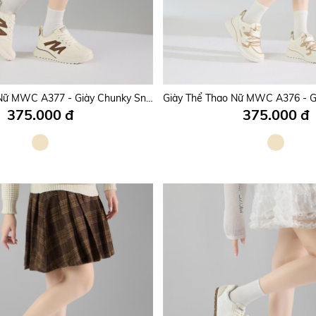
Giày Thể Thao Nữ MWC A365 - Giày Sneaker Nữ Phối Da Lộn Cá Tính, Trẻ Trung, Thời Trang.
345.000 đ
385.000 đ
Giày Thể Thao Nữ MWC A377 - Giày Chunky Sneakers Nữ Da PU Êm Mềm, Đi Học, Đi Chơi, Dạo Phố Hottrend, Thời Trang.
375.000 đ
375.000 đ