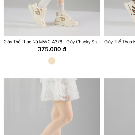
Giày Thể Thao Nữ MWC A378 - Giày Chunky Sneakers Nữ Da PU Êm Mềm, Đi Học, Đi Chơi, Dạo Phố Bền Đẹp, Thời Trang.
375.000 đ