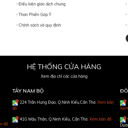
Điều kiện giao dịch chung
Than Phiền Góp Ý
Chính sách và quy định
HỆ THỐNG CỬA HÀNG
Xem địa chỉ các cửa hàng
TÂY NAM BỘ
ĐÔ
224 Trần Hưng Đạo, Q.Ninh Kiều,Cần Thơ.
Xem bản
đồ
Xem
41G Mậu Thân, Q.Ninh Kiều, Cần Thơ.
Xem bản đồ
n đồ
Dươ