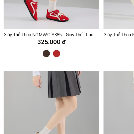
Giày Thể Thao Nữ MWC A385 - Giày Thể Thao Sneaker Nữ Cổ Thấp Da Nhung Mềm Mịn, Nữ tính, Hottrend, Thời Trang.
325.000 đ