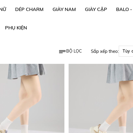
 NỮ
DÉP CHARM
GIÀY NAM
GIÀY CẶP
BALO -
PHỤ KIỆN
BỘ LỌC
Sắp xếp theo: