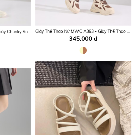
Giày Thể Thao Nữ MWC A357 - Giày Sneaker Casual Nữ Da Phối Vải Mesh Thoáng Khí, Sang Đẹp, Mang Phong Cách Hàn.
Giày Thể Thao Nữ MWC A393 - Giày Thể Thao Chunky Sneaker Nữ, Dáng Đẹp, Êm Mềm, Thời Trang.
Giày Thể Thao Nữ MWC A336 - Giày Chunky Sneaker Nữ, Da PU Êm Mềm, Đi Học, Đi Chơi, Dạo Phố Siêu Bền Đẹp, Thời Trang.
345.000 đ