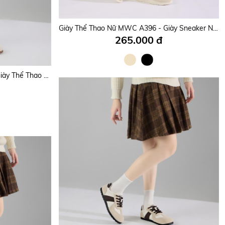
Giày Thể Thao Nữ MWC A380 - Giày Chunky Sneakers Nữ Da PU Êm Mềm, Hoạ Tiết Chữ Độc Đáo, Năng Động, Trẻ Trung.
Giày Thể Thao Nữ MWC A396 - Giày Sneaker Nữ, Vải Lưới Thoáng Khí, Êm Nhẹ, Năng Động, Trẻ Trung.
265.000 đ
Giày Thể Thao Nữ MWC A386 - Giày Thể Thao Nữ Họa Tiết Nơ Xinh Xắn, Nữ Tính Đi Học, Đi Chơi, Dạo Phố Trẻ Trung, Năng Động.