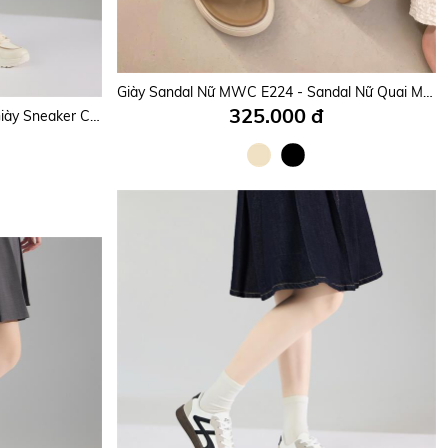
Giày Thể Thao Nữ MWC A397 - Giày Thể Thao Nữ Dáng Sneaker Phối Viền Trẻ Khoẻ, Tôn Dáng, Êm Chân.
Giày Sandal Nữ MWC E224 - Sandal Nữ Quai Mảnh Chéo Êm Nhẹ, Thanh Lịch, Phong Cách Thời Trang Hàn.
325.000 đ
Giày Thể Thao Nữ MWC A382 - Giày Sneaker Cổ Thấp Nữ Đi Học, Đi Chơi, Chạy Bộ Bền Đẹp, Trẻ Trung, Năng Động, Thời trang.