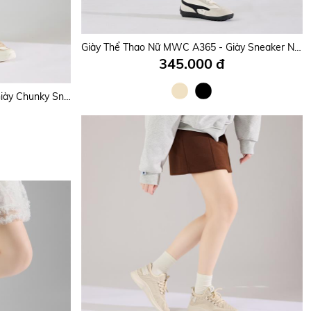
Giày Thể Thao Nữ MWC A371 - Giày Sneaker Nữ, Da Phối Lưới Mesh Thoáng Khí, Đi Học, Đi Chơi, Dạo Phố Êm Nhẹ, Thời Trang.
Giày Thể Thao Nữ MWC A365 - Giày Sneaker Nữ Phối Da Lộn Cá Tính, Trẻ Trung, Thời Trang.
345.000 đ
Giày Thể Thao Nữ MWC A376 - Giày Chunky Sneakers Nữ Da PU Êm Mềm, Đi Học, Đi Chơi, Dạo Phố Bền Đẹp, Thời Trang.