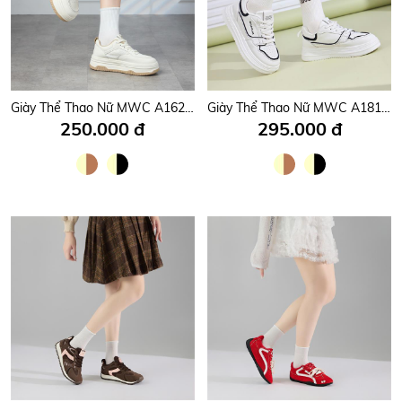
Giày Thể Thao Nữ MWC A162 - Giày Thể Thao Nữ Kiểu Dáng Sneaker Thời Trang, Giày Thể Thao Nữ Chạy Bộ, Đi Học, Đi Chơi Năng Động, Trẻ trung.
Giày Thể Thao Nữ MWC A181 - Giày Thể Thao Nữ Dáng Sneaker Trẻ Trung, Năng Động, Thời Trang.
250.000 đ
295.000 đ