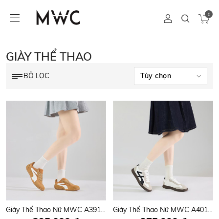
0
GIÀY THỂ THAO
BỘ LỌC
Giày Thể Thao Nữ MWC A391 - Giày Thể Thể Sneaker Nữ Nhẹ Êm, Thanh Lịch, Phối Đồ Siêu Xinh.
Giày Thể Thao Nữ MWC A401 - Giày Thể Thể Sneaker Nữ Nhẹ Êm, Thanh Lịch, Phối Đồ Siêu Xinh.