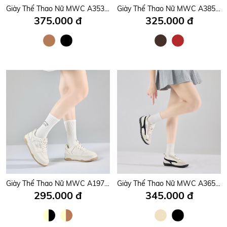
Giày Thể Thao Nữ MWC A353 - Giày Thể Thao Nữ Dáng Sneaker Đi Học, Đi Chơi, Dạo Phố Trẻ Trung, Năng Động, Thời Trang.
Giày Thể Thao Nữ MWC A385 - Giày Thể Thao Sneaker Nữ Cổ Thấp Da Nhung Mềm Mịn, Nữ tính, Hottrend, Thời Trang.
375.000 đ
325.000 đ
Giày Thể Thao Nữ MWC A197- Giày Thể Thao Nữ Dáng Sneaker Đi Học, Đi Chơi, Giày Thể Thao Nữ Siêu Bền Đẹp, Thời Trang.
Giày Thể Thao Nữ MWC A365 - Giày Sneaker Nữ Phối Da Lộn Cá Tính, Trẻ Trung, Thời Trang.
295.000 đ
345.000 đ