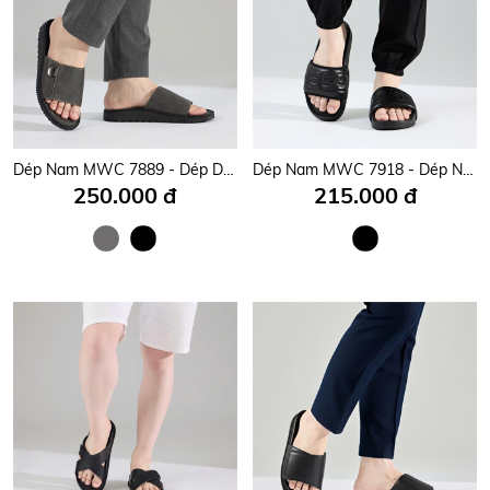
Dép Nam MWC 7889 - Dép Da Nam Quai Ngang Bản To Siêu Bền Đẹp, Dép Nam Đế Bằng Viền Chỉ Cá Tính, Thời trang.
Dép Nam MWC 7918 - Dép Nam Quai Ngang Bản To Phối Họa Tiết Chữ Nổi Siêu Bền Đẹp, Dép Nam Phong cách Cá Tính, Thời Trang.
250.000 đ
215.000 đ