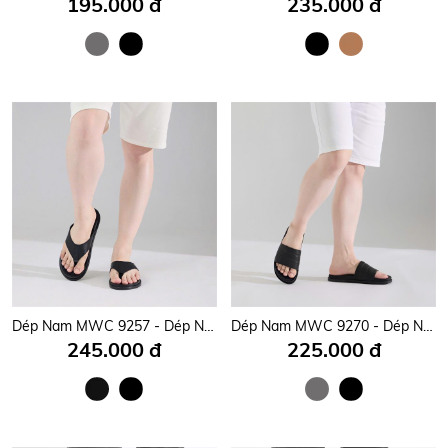
195.000 đ
235.000 đ
Dép Nam MWC 9257 - Dép Nam Quai Bản Kẹp Nam Tính, Khoẻ Khoắn, Năng Động, Thời Trang.
Dép Nam MWC 9270 - Dép Nam Quai Ngang Bản To Hoạ Tiết Chỉ Nổi Chắc Chắn, Nam Tính, Bền Đẹp.
245.000 đ
225.000 đ