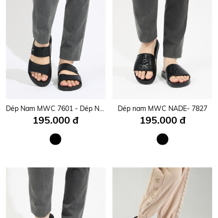
Dép Nam MWC 7601 - Dép Nam Quai Ngang Siêu Êm Nhẹ, Dép Da Nam Cao Cấp Năng Động, Trẻ Trung.
Dép nam MWC NADE- 7827
195.000 đ
195.000 đ