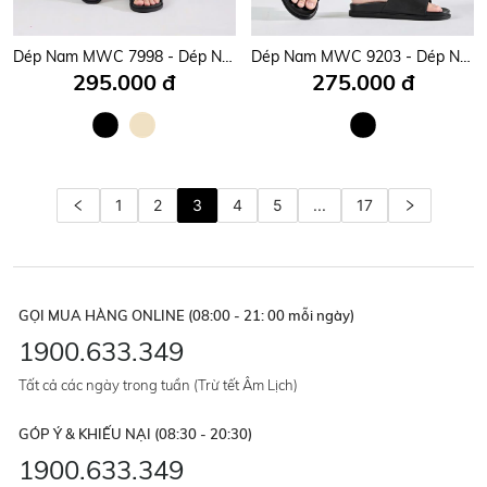
Dép Nam MWC 7998 - Dép Nam Da PU Hai Quai Chéo Kép Hình Chữ X Phối Khóa Cài Đơn Giản Mà Chất.
Dép Nam MWC 9203 - Dép Nam Quai Ngang Basic, Da PU Cao Cấp Êm Chân, Bền Dáng, Chuẩn Phong Cách.
295.000 đ
275.000 đ
1
2
3
4
5
...
17
GỌI MUA HÀNG ONLINE (08:00 - 21: 00 mỗi ngày)
1900.633.349
Tất cả các ngày trong tuần (Trừ tết Âm Lịch)
GÓP Ý & KHIẾU NẠI (08:30 - 20:30)
1900.633.349