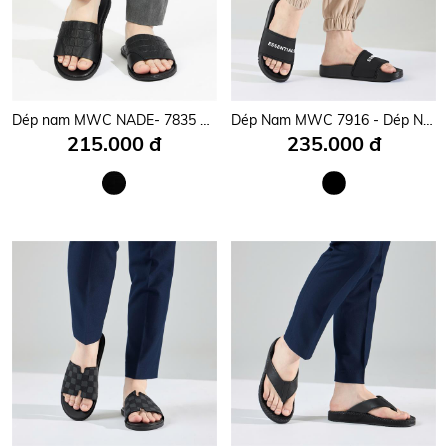
Dép nam MWC NADE- 7835 Dép Nam Quai Ngang Vân Cá Sấu ,Dép Nam Kiểu Dáng Thời Trang
Dép Nam MWC 7916 - Dép Nam Quai Ngang Phong Cách Chất Lừ Sẵn sàng Đồng Hành Cùng Chàng Trên Mọi Hành Trình.
215.000 đ
235.000 đ