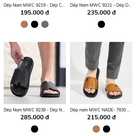
Dép Nam MWC 9219 - Dép Caro Basic Nam, Quai Da Ngang Bản Rộng Bền Đẹp, Cá Tính, Sang Trọng.
Dép Nam MWC 9221 - Dép Da Nam Quai Kẹp Thời Trang Hè Thu Đi Học, Đi Chơi, Dạo Phố Siêu Bền Đẹp, Nam Tính.
195.000 đ
235.000 đ
Dép Nam MWC 9238 - Dép Nam Da Nhám Cao Cấp, Quai Ngang Bản To Êm Mềm, Bền Đẹp, Nam Tính.
Dép nam MWC NADE- 7830 Dép Nam Quai Ngang Phối Khóa Chữ V Nổi Bật ,Dép Nam Kiểu Dáng Thời Trang
285.000 đ
215.000 đ