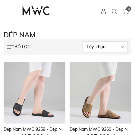
0
DÉP NAM
BỘ LỌC
Dép Nam MWC 9258 - Dép Nam Quai Ngang Bản To Logo MWC Sang Trọng, Đẳng Cấp, Nam Tính, Thời Trang.
Dép Nam MWC 9260 - Dép Nam Quai Da Ngang Bản To Nam Tính, Bền Đẹp, Thời Trang.