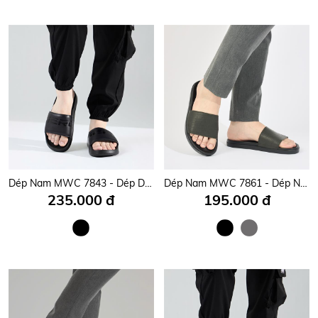
Dép Nam MWC 7843 - Dép Da Nam Quai Ngang Bản To Đơn Giản, Thoải Mái, Chuẩn Style Đi Học, Đi Làm, Đi Chơi Trẻ Trung Năng Động, Thời Trang.
Dép Nam MWC 7861 - Dép Nam Quai Ngang Bản To Đơn Giản, Dép Đế Bằng Năng Động, Trẻ Trung.
235.000 đ
195.000 đ