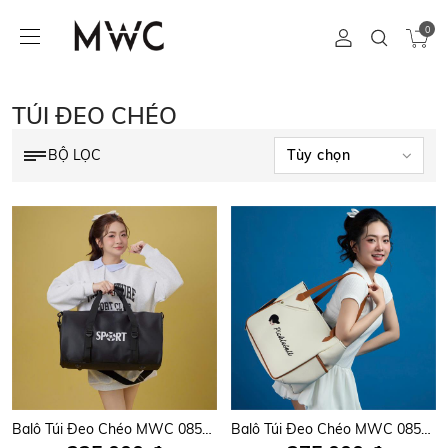
0
TÚI ĐEO CHÉO
BỘ LỌC
Balô Túi Đeo Chéo MWC 0853 - Túi Xách Du Lịch, Đeo Vai Sport Thời Trang Nam, Nữ Cho Phong Cách Năng Động, Thời Thượng.
Balô Túi Đeo Chéo MWC 0852 - Túi Xách Tay, Đeo Vai Tote Bag Hiện Đại Đựng Lagtop, Mỹ Phẩm Siêu Tiện Dụng, Thời Trang.