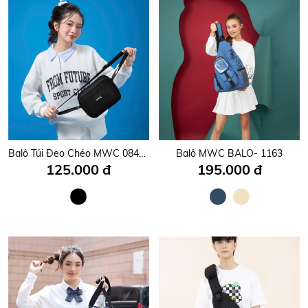
Balô Túi Đeo Chéo MWC 0849 - Túi Đeo Chéo Unisex Hình Chữ Nhật, Bo Tròn, Mềm Mại, Thời Trang.
Balô MWC BALO- 1163
125.000 đ
195.000 đ