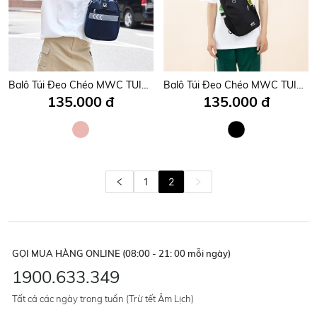
Balô Túi Đeo Chéo MWC TUID- 0829
Balô Túi Đeo Chéo MWC TUID- 0802 Túi Đeo Chéo Nam Nữ Unisex Nhiều Ngăn Tiện Ích Thiết Kế Sang Trọng Thời Trang
135.000 đ
135.000 đ
1
2
GỌI MUA HÀNG ONLINE (08:00 - 21: 00 mỗi ngày)
1900.633.349
Tất cả các ngày trong tuần (Trừ tết Âm Lịch)