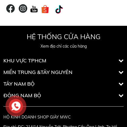
HỆ THỐNG CỬA HÀNG
Xem địa chỉ các cửa hàng
KHU VỰC TPHCM
MIỀN TRUNG &TÂY NGUYÊN
TÂY NAM BỘ
ĐÔNG NAM BỘ
HỘ KINH DOANH SHOP GIÀY MWC
Địa chỉ:
ĐC: 214/14 Nguyễn Trãi, Phường Cầu Ông Lãnh, Tp Hồ