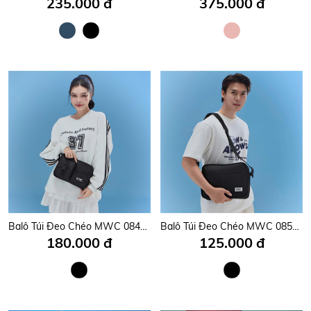
235.000 đ
375.000 đ
Balô Túi Đeo Chéo MWC 0845 - Túi Đeo Chéo Unisex Thời Trang Đi Dạo Phố, Đi Chơi, Du Lịch Cool Ngầu Và Tràn Đầy Năng Lượng.
Balô Túi Đeo Chéo MWC 0850 - Túi Đeo Chéo Unisex Thời Trang Cho Nam, Nữ Hiện Đại, Năng Động, Trẻ Trung.
180.000 đ
125.000 đ