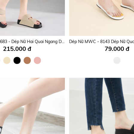
Dép Nữ MWC 8776 - Dép Nữ Quai Đôi Bản Lớn Khóa Cài Sang Trọng, Đế Êm Chống Trượt, Phong Cách Hàn Quốc.
175.000 đ
135.000 đ
Dép Nữ MWC 8683 - Dép Nữ Hai Quai Ngang Dán Cài Nhẹ Êm, Nữ Tính, Chuẩn Form, Phối Gì Cũng Đẹp.
215.000 đ
79.000 đ