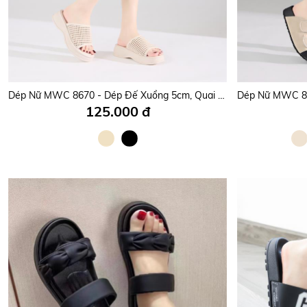
Dép Nữ MWC 8670 - Dép Đế Xuồng 5cm, Quai Bản To Đan Lưới Thời Trang, Êm Nhẹ, Tôn Dáng.
125.000 đ