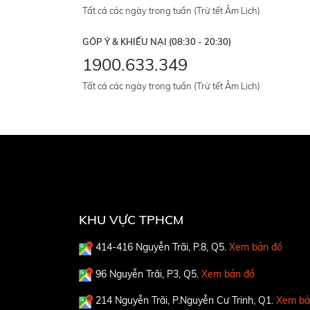
Tất cả các ngày trong tuần (Trừ tết Âm Lịch)
GÓP Ý & KHIẾU NẠI (08:30 - 20:30)
1900.633.349
Tất cả các ngày trong tuần (Trừ tết Âm Lịch)
KHU VỰC TPHCM
414-416 Nguyễn Trãi, P.8, Q5.
Xem bản đồ
96 Nguyễn Trãi, P3, Q5.
Xem bản đồ
214 Nguyễn Trãi, P.Nguyễn Cư Trinh, Q1.
Xem bả