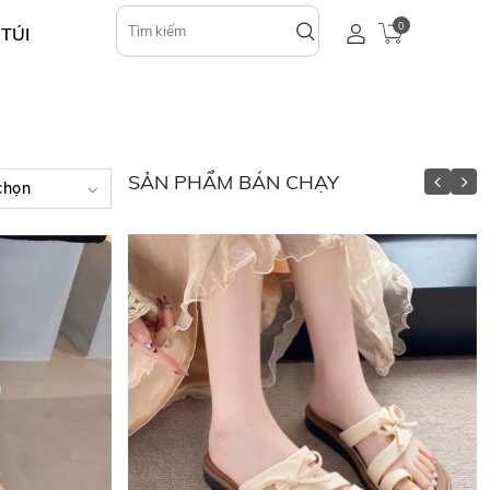
0
 TÚI
SẢN PHẨM BÁN CHẠY