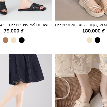
Dép Nữ MWC 8866 - Dép Xỏ Ngón Nơ Tiểu Thư, Sang Chảnh, Êm Chân, Đi Là Mê.
Dép Nữ MWC 8471 - Dép Nữ Dạo Phố, Đi Chơi Siêu Êm Nhẹ, Dép Nữ Quai Ngang Chữ H Phong Cách Năng Động, Trẻ Trung.
135.000 đ
150.000 đ
79.000 đ
180.000 đ