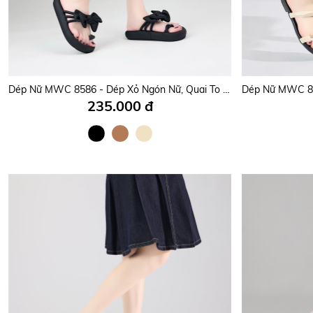
Dép Nữ MWC 8586 - Dép Xỏ Ngón Nữ, Quai To Bản Thắt Nơ Tiểu Thư Mềm Mại, Trẻ Trung Và Siêu Dễ Thương.
235.000 đ