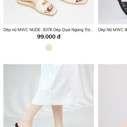
Dép nữ MWC NUDE- 8376 Dép Quai Ngang Trơn Phối Quai Da Đính Khóa Vàng Sang Chảnh
99.000 đ