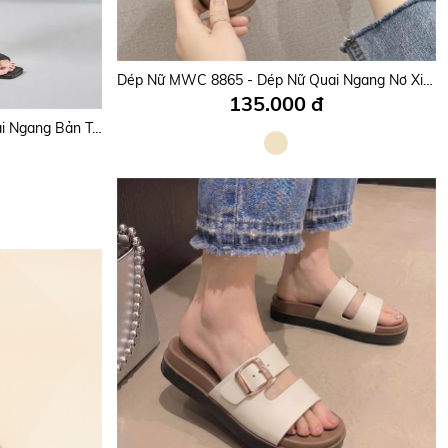
Dép Nữ MWC 8760 - Dép Nữ Hai Quai Ngang Bản To Phối Nơ Nhỏ Xinh, Thanh Lịch, Bền Đẹp.
Dép Nữ MWC 8865 - Dép Nữ Quai Ngang Nơ Xinh, Mặc Gì Cũng Đẹp, Mang Êm Cả Ngày.
135.000 đ
Dép Nữ MWC 8615 - Dép Nữ Quai Ngang Bản To Họa Tiết May Chéo Nổi, Mũi Vuông Hiện Đại, Thanh Lịch, Sang Trọng.