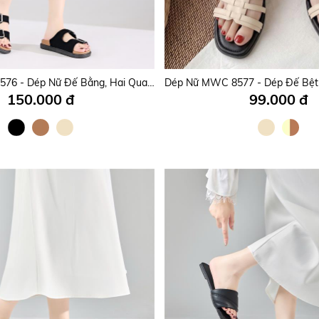
Dép Nữ MWC 8767 - Dép Nữ Quai Đôi Phối Khóa Chữ Thời Trang, Êm Nhẹ, Đi Làm, Đi Chơi Siêu Thoải Mái.
135.000 đ
135.000 đ
Dép Nữ MWC 8576 - Dép Nữ Đế Bằng, Hai Quai Ngang Có Khóa Cài Kim Loại Ánh Bạc Cá Tính, Thời Trang.
150.000 đ
99.000 đ