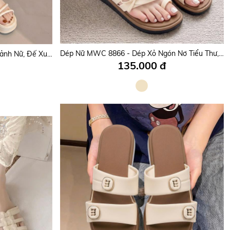
Dép Nữ MWC 8916 - Dép Quai Nơ Chấm Bi Nữ Tính, Thanh Lịch, Mang Đậm Phong Cách Hàn Quốc.
Dép Nữ MWC 8866 - Dép Xỏ Ngón Nơ Tiểu Thư, Sang Chảnh, Êm Chân, Đi Là Mê.
Dép Nữ MWC 8492 - Dép Quai Mảnh Nữ, Đế Xuồng Thanh Lịch, Đi Học, Đi Làm, Đi Chơi Nữ Tính, Bền Đẹp, Thời Trang.
135.000 đ