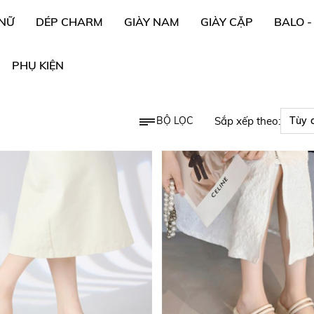
 NỮ
DÉP CHARM
GIÀY NAM
GIÀY CẶP
BALO -
PHỤ KIỆN
BỘ LỌC
Sắp xếp theo: