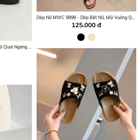
Dép Nữ MWC 8729 - Dép Sục Nữ Đế Bánh Mì Nhẹ, Dệt Lưới Thoáng Khí, Co Giãn, Êm Chân.
Dép Nữ MWC 8898 - Dép Bệt Nữ, Mũi Vuông Quai Bản To Cách Điệu Mềm Mại, Êm Ái, Nữ Tính, Thời Trang.
125.000 đ
Dép nữ MWC NUDE- 8299 Dép Nữ Quai Ngang Dập Vân Nổi Phối Nơ Đính Khóa Thời Trang, Hot Trend