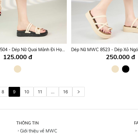
Dép Nữ MWC 8769 - Dép Nữ Đính Charm Đá, Ngọc Trai, Ánh Bạc Siêu Xinh, Êm Chân, Thời Trang, Dễ Phối Đồ.
150.000 đ
235.000 đ
Dép Nữ MWC 8504 - Dép Nữ Quai Mảnh Đi Học, Đi Làm, Đi Chơi Siêu Bền Đẹp, Dép Nữ Đế Bằng Thanh Lịch, Thời Trang.
125.000 đ
250.000 đ
8
9
10
11
...
16
THÔNG TIN
F
Giới thiệu về MWC