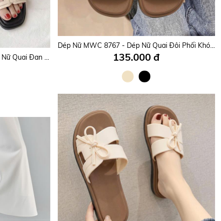
Dép Nữ MWC 8871 - Dép Nữ Quai Giả Đan Phối Khuyên Vàng Đồng Sang Trọng, Nữ Tính, Thời Trang.
Dép Nữ MWC 8767 - Dép Nữ Quai Đôi Phối Khóa Chữ Thời Trang, Êm Nhẹ, Đi Làm, Đi Chơi Siêu Thoải Mái.
135.000 đ
Dép Nữ MWC 8577 - Dép Đế Bệt Nữ Quai Đan Chéo Tạo Mạng Lưới Mềm Mại, Mang Vẻ Đẹp Thủ Công, Hiện Đại.