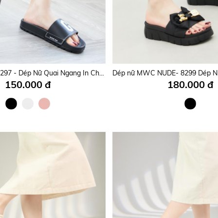
Dép Nữ MWC 8898 - Dép Bệt Nữ, Mũi Vuông Quai Bản To Cách Điệu Mềm Mại, Êm Ái, Nữ Tính, Thời Trang.
125.000 đ
285.000 đ
Dép Nữ MWC 8297 - Dép Nữ Quai Ngang In Chữ Nổi Phối Màu Siêu Cute Êm Chân, Năng Động, Trẻ Trung, Thời Trang.
150.000 đ
180.000 đ