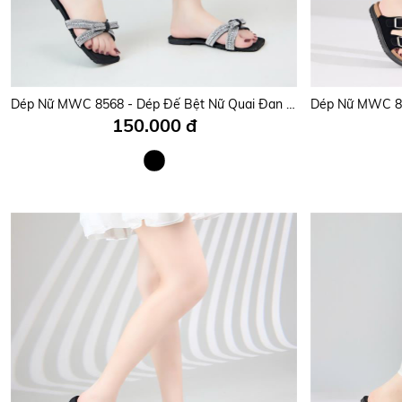
Dép Nữ MWC 8568 - Dép Đế Bệt Nữ Quai Đan Chéo Đính Đá Lấp Lánh Thời Trang Cao Cấp.
150.000 đ