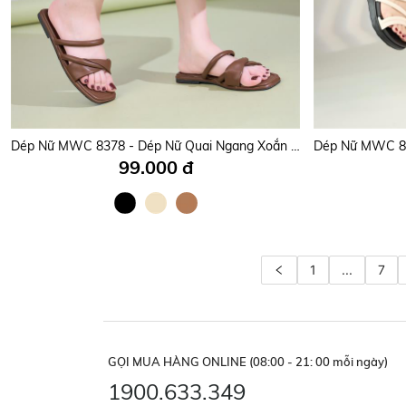
Dép Nữ MWC 8378 - Dép Nữ Quai Ngang Xoắn Kiểu Cách Điệu, Dép Đế Bệt Năng Động, Thời Trang.
99.000 đ
1
...
7
GỌI MUA HÀNG ONLINE (08:00 - 21: 00 mỗi ngày)
1900.633.349