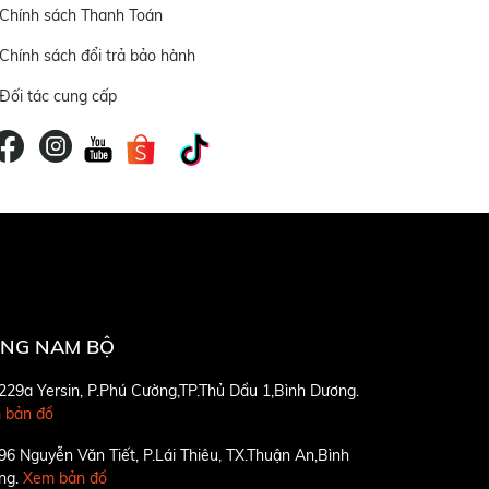
Chính sách Thanh Toán
Chính sách đổi trả bảo hành
Đối tác cung cấp
NG NAM BỘ
229a Yersin, P.Phú Cường,TP.Thủ Dầu 1,Bình Dương.
 bản đồ
96 Nguyễn Văn Tiết, P.Lái Thiêu, TX.Thuận An,Bình
ng.
Xem bản đồ