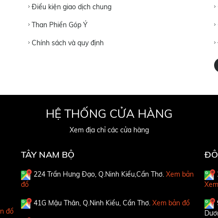
Điều kiện giao dịch chung
Than Phiền Góp Ý
Chính sách và quy định
HỆ THỐNG CỬA HÀNG
Xem địa chỉ các cửa hàng
TÂY NAM BỘ
ĐÔ
224 Trần Hưng Đạo, Q.Ninh Kiều,Cần Thơ.
Xem bản
đồ
Xem
41G Mậu Thân, Q.Ninh Kiều, Cần Thơ.
Xem bản đồ
n đồ
Dươ