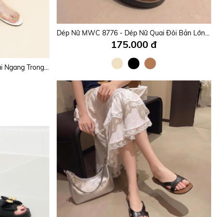
Dép Nữ MWC 8887 - Dép Nữ Quai Bản Mảnh Eva Dẻo Êm Nhẹ, Bền Đẹp, Trẻ Trung, Năng Động.
Dép Nữ MWC 8776 - Dép Nữ Quai Đôi Bản Lớn Khóa Cài Sang Trọng, Đế Êm Chống Trượt, Phong Cách Hàn Quốc.
175.000 đ
Dép Nữ MWC - 8143 Dép Nữ Quai Ngang Trong Suốt Hot Trend