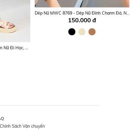
Dép Nữ MWC 8757 - Dép Nữ Quai Ngang Bản To Cắt Khoét Cách Điệu, Bền Đẹp, Êm Nhẹ, Thời trang.
Dép Nữ MWC 8769 - Dép Nữ Đính Charm Đá, Ngọc Trai, Ánh Bạc Siêu Xinh, Êm Chân, Thời Trang, Dễ Phối Đồ.
150.000 đ
Dép Nữ MWC 8523 - Dép Xỏ Ngón Nữ Đi Học, Đi Làm, Đi Chơi Siêu Bền Đẹp, Dép Đế Cao Quai Mảnh Ngang Chéo Thanh Lịch, Thời Trang.
AQ
Chính Sách Vận chuyển