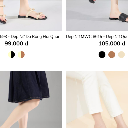
Dép Nữ MWC 8865 - Dép Nữ Quai Ngang Nơ Xinh, Mặc Gì Cũng Đẹp, Mang Êm Cả Ngày.
135.000 đ
325.000 đ
Dép Nữ MWC 8593 - Dép Nữ Da Bóng Hai Quai Mảnh Ngang Phối Nơ Mềm Mại, Nhẹ Êm, Xinh Chuẩn Gu.
99.000 đ
105.000 đ